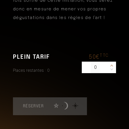
fois sortie de cette initiation, vous serez
donc en mesure de mener vos propres
dégustations dans les règles de l’art !
TTC
PLEIN TARIF
50€
<
Places restantes : 0
>
RÉSERVER