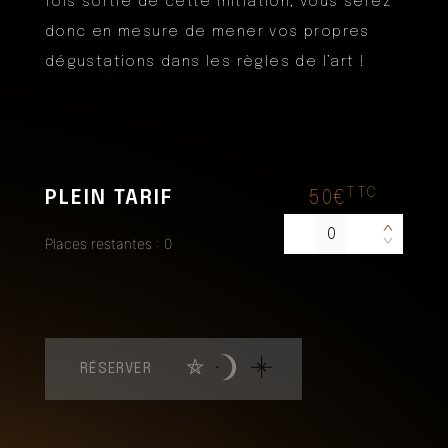
fois sortie de cette initiation, vous serez
donc en mesure de mener vos propres
dégustations dans les règles de l’art !
TTC
PLEIN TARIF
50€
<
Places restantes : 0
>
RÉSERVER