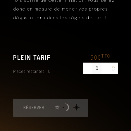
fois sortie de cette initiation, vous serez
donc en mesure de mener vos propres
dégustations dans les règles de l’art !
TTC
PLEIN TARIF
50€
<
Places restantes : 0
>
RÉSERVER