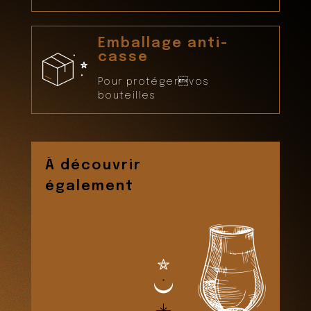
Emballage anti-
casse
Pour protégervos
bouteilles
À découvrir
également