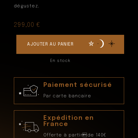
dégustez.
quantité
299,00
€
de
Grosperrin
Borderie
N.64
AJOUTER AU PANIER
Héritage
Lot
En stock
N.
562
Paiement sécurisé
Par carte bancaire
Expédition en
France
Offerte à partirde 140€